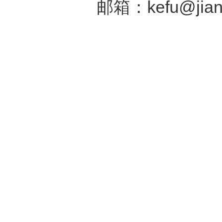
17131757号
邮箱：kefu@jiang